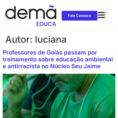
Fale Conosco
Autor:
luciana
Professores de Goiás passam por
treinamento sobre educação ambiental
e antirracista no Núcleo Seu Jaime