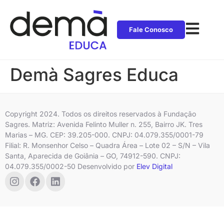
Fale Conosco
Demà Sagres Educa
Copyright 2024. Todos os direitos reservados à Fundação
Sagres. Matriz: Avenida Felinto Muller n. 255, Bairro JK. Tres
Marias – MG. CEP: 39.205-000. CNPJ: 04.079.355/0001-79
Filial: R. Monsenhor Celso – Quadra Área – Lote 02 – S/N – Vila
Santa, Aparecida de Goiânia – GO, 74912-590. CNPJ:
04.079.355/0002-50 Desenvolvido por
Elev Digital